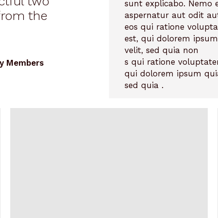
tful two
sunt explicabo. Nemo 
 from the
aspernatur aut odit au
eos qui ratione volup
est, qui dolorem ipsum 
velit, sed quia non
s qui ratione voluptat
ily Members
qui dolorem ipsum quia 
sed quia .