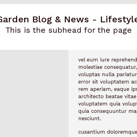
Garden Blog & News - Lifestyl
This is the subhead for the page
vel eum iure reprehende
molestiae consequatur,
voluptas nulla pariatur
error sit voluptatem 
rem aperiam, eaque ipsa
architecto beatae vita
voluptatem quia volupt
quia consequuntur mag
nesciunt.
cusantium doloremque