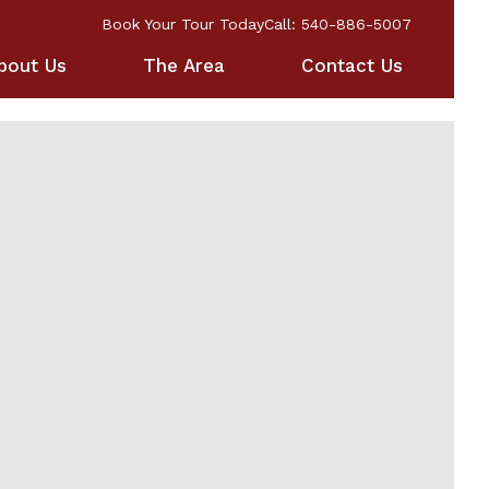
Book Your Tour Today
Call: 540-886-5007
bout Us
The Area
Contact Us