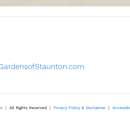
GardensofStaunton.com
|
|
|
on
All Rights Reserved
Privacy Policy & Disclaimer
Accessib