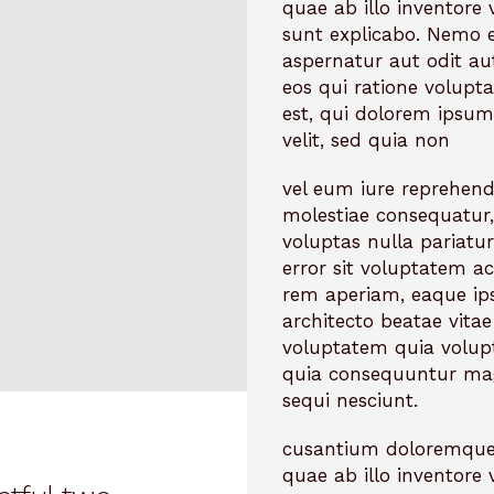
quae ab illo inventore v
sunt explicabo. Nemo 
aspernatur aut odit au
eos qui ratione volup
est, qui dolorem ipsum 
velit, sed quia non
vel eum iure reprehende
molestiae consequatur,
voluptas nulla pariatur
error sit voluptatem 
rem aperiam, eaque ipsa
architecto beatae vita
voluptatem quia volupt
quia consequuntur mag
sequi nesciunt.
cusantium doloremque
quae ab illo inventore v